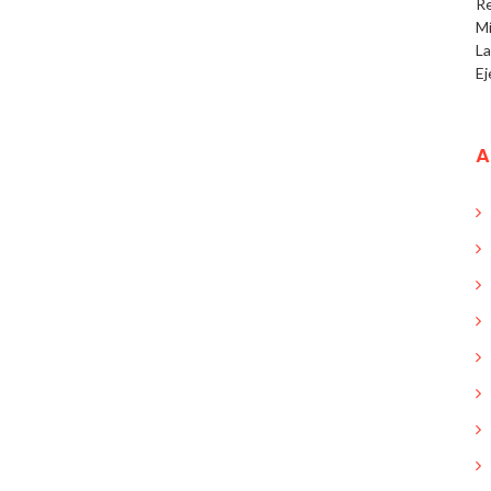
R
Mí
L
Ej
A