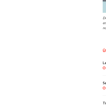
De
en
no
Ú
L
S
T