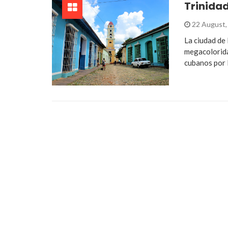
Trinida
22 August,
La ciudad de
megacolorida
cubanos por 