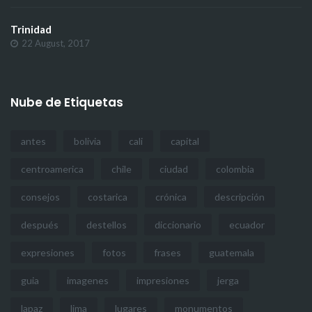
Trinidad
22 August, 2017
Nube de Etiquetas
antes
bolivia
cali
capital
centroamerica
chile
ciudad
colombia
consejos
costarica
crónica
descripción
después
destellos
diccionario
ecuador
expresiones
fotos
frases
guatemala
guia
imagenes
impresiones
jerga
lapaz
lima
lugares
monumentos