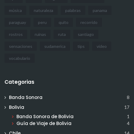
música
naturaleza
palabras
panama
paraguay
peru
quito
recorrido
rostros
ruinas
ruta
santiago
sensaciones
sudamerica
tips
video
vocabulario
Categorias
Banda Sonora
8
Bolivia
17
Banda Sonora de Bolivia
1
Guía de Viaje de Bolivia
4
Chile
14