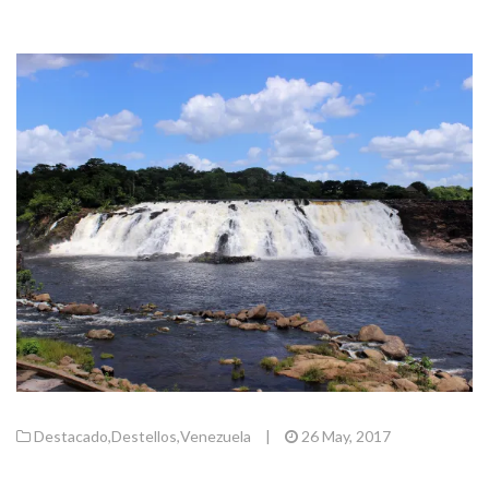
Destacado
,
Destellos
,
Venezuela
|
26 May, 2017