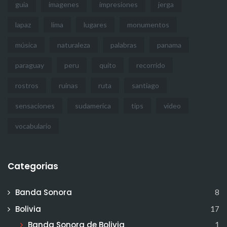
guia
imagenes
impresiones
jerga
lapaz
lima
lugares
monumentos
música
naturaleza
palabras
panama
paraguay
peru
quito
recorrido
rostros
ruinas
ruta
santiago
sensaciones
sudamerica
tips
video
vocabulario
Categorias
Banda Sonora
8
Bolivia
17
Banda Sonora de Bolivia
1