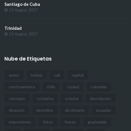
Santiago de Cuba
22 August, 2017
Trinidad
22 August, 2017
Nube de Etiquetas
antes
bolivia
cali
capital
centroamerica
chile
ciudad
colombia
consejos
costarica
crónica
descripción
después
destellos
diccionario
ecuador
expresiones
fotos
frases
guatemala