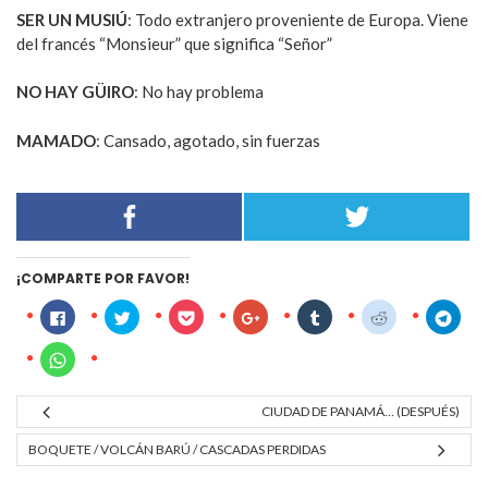
SER UN MUSIÚ
: Todo extranjero proveniente de Europa. Viene
del francés “Monsieur” que significa “Señor”
NO HAY GÜIRO
: No hay problema
MAMADO
: Cansado, agotado, sin fuerzas
¡COMPARTE POR FAVOR!
Click
Click
Click
Click
Click
Click
Click
to
to
to
to
to
to
to
share
share
share
share
share
share
share
on
on
on
on
on
on
on
Click
Facebook
Twitter
Pocket
Google+
Tumblr
Reddit
Tele
to
(Opens
(Opens
(Opens
(Opens
(Opens
(Opens
(Ope
share
in
in
in
in
in
in
in
on
new
new
new
new
new
new
new
WhatsApp
CIUDAD DE PANAMÁ… (DESPUÉS)
window)
window)
window)
window)
window)
window)
wind
(Opens
in
new
BOQUETE / VOLCÁN BARÚ / CASCADAS PERDIDAS
window)