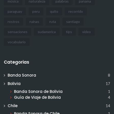
música
naturaleza
palabras
panama
paraguay
peru
quito
recorrido
rostros
ruinas
ruta
santiago
sensaciones
sudamerica
tips
video
vocabulario
Categorias
Banda Sonora
8
Bolivia
17
Banda Sonora de Bolivia
1
Guía de Viaje de Bolivia
4
Chile
14
Banda Sonora de Chile
1