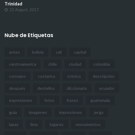
Trinidad
22 August, 2017
Nube de Etiquetas
antes
bolivia
cali
capital
centroamerica
chile
ciudad
colombia
consejos
costarica
crónica
descripción
después
destellos
diccionario
ecuador
expresiones
fotos
frases
guatemala
guia
imagenes
impresiones
jerga
lapaz
lima
lugares
monumentos