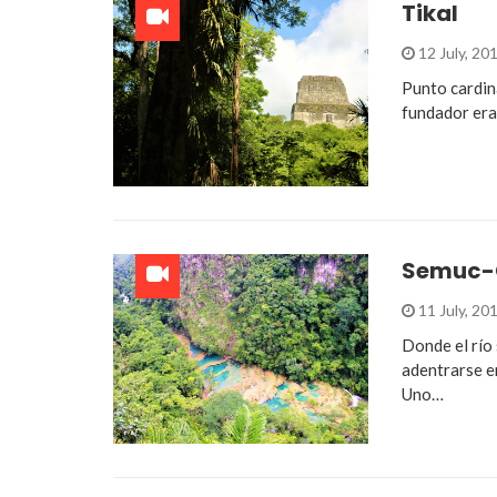
Tikal
12 July, 20
Punto cardina
fundador era
Semuc
11 July, 20
Donde el río
adentrarse en
Uno…