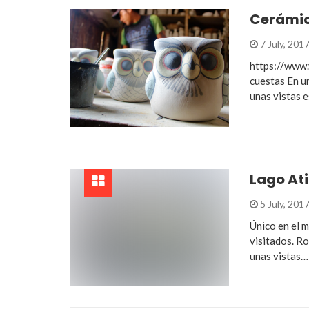
Cerámic
7 July, 201
https://www
cuestas En u
unas vistas e
Lago Ati
5 July, 201
Único en el 
visitados. Ro
unas vistas…