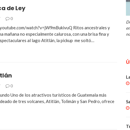
a de Ley
7
0
De
.youtube.com/watch?v=jW9mBukivuQ Ritos ancestrales y
en
na mañana no especialmente calurosa, con una brisa fina y
no
spectaculares al lago Atitlán, la pickup me soltó…
Ú
tlán
L
7
0
mundo Uno de los atractivos turísticos de Guatemala más
deado de tres volcanes, Atitlán, Tolimán y San Pedro, ofrece
S
T