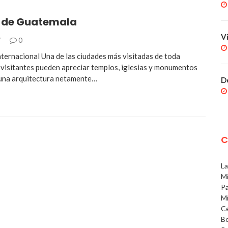
 de Guatemala
V
7
0
nternacional Una de las ciudades más visitadas de toda
 visitantes pueden apreciar templos, iglesias y monumentos
 una arquitectura netamente…
D
C
La
Mí
Pa
Mí
Ce
Bo