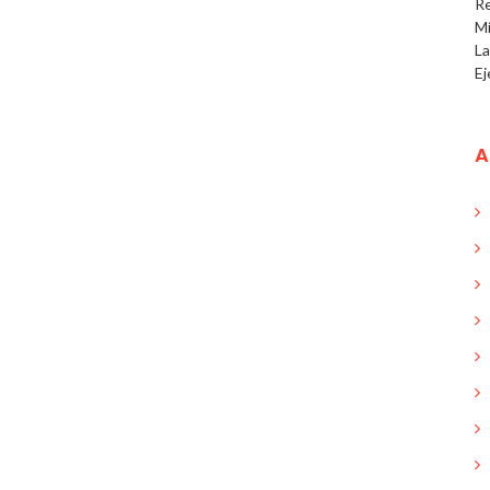
R
Mí
L
Ej
A