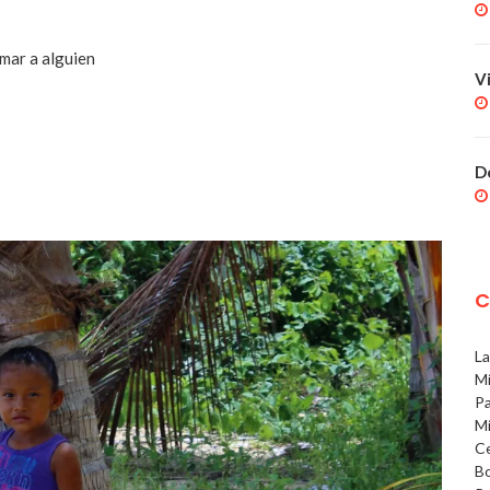
imar a alguien
V
D
C
La
Mí
Pa
Mí
Ce
Bo