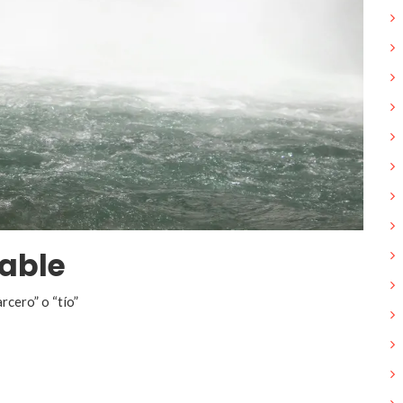
cable
rcero” o “tío”