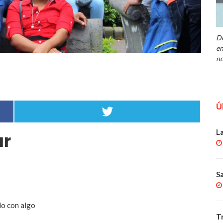
De
en
no
Ú
L
ar
S
do con algo
T