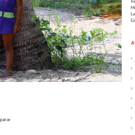
R
Mí
L
Ej
A
 parar