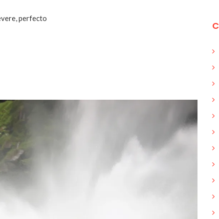
hévere, perfecto
C