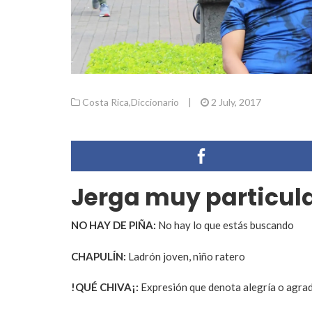
Costa Rica
,
Diccionario
|
2 July, 2017
Jerga muy particul
NO HAY DE PIÑA:
No hay lo que estás buscando
CHAPULÍN:
Ladrón joven, niño ratero
!QUÉ CHIVA¡:
Expresión que denota alegría o agra