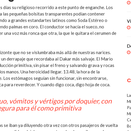
 días su religioso recorrido a este punto de enganche. Los
era las pequeñas bolsitas transparentes podían contener
chando a grandes estandartes latinos como Soda Estéreo o
V
endo palmas en coro. El conductor se hacía el sueco, no
ser una voz más ronca que otra, la que le quitara el cerumen de
D
zonte que no se vislumbraba más allá de nuestras narices.
y un derrapaje que recordaba al Dakar más salvaje. El Mario
cción primitiva, sin pisar el freno y salvando grava y rocas
dos manos. Una heroicidad llegar. 13.48, la hora de la
te. Los estómagos seguían sin funcionar, sin encontrarse,
C
ca para reverdecer. Y cuando digo coca, digo hoja de coca.
La
o, vómitos y vértigos por doquier, con
Mí
gura para él como primitiva
Pa
Mí
Ce
s se iban ya diluyendo otra vez con otros pasajeros de vuelta
Bo