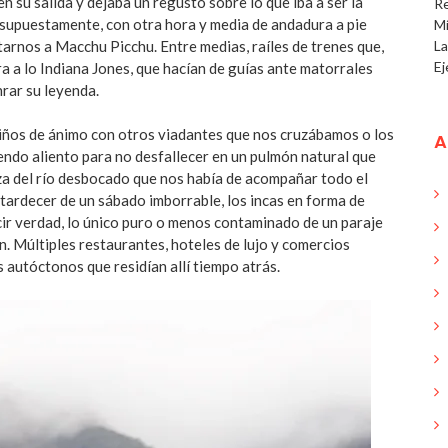
 su salida y dejaba un regusto sobre lo que iba a ser la
R
 supuestamente, con otra hora y media de andadura a pie
Mí
arnos a Macchu Picchu. Entre medias, raíles de trenes que,
L
Ej
 a lo Indiana Jones, que hacían de guías ante matorrales
rar su leyenda.
guiños de ánimo con otros viadantes que nos cruzábamos o los
A
endo aliento para no desfallecer en un pulmón natural que
rza del río desbocado que nos había de acompañar todo el
tardecer de un sábado imborrable, los incas en forma de
cir verdad, lo único puro o menos contaminado de un paraje
n. Múltiples restaurantes, hoteles de lujo y comercios
 autóctonos que residían allí tiempo atrás.