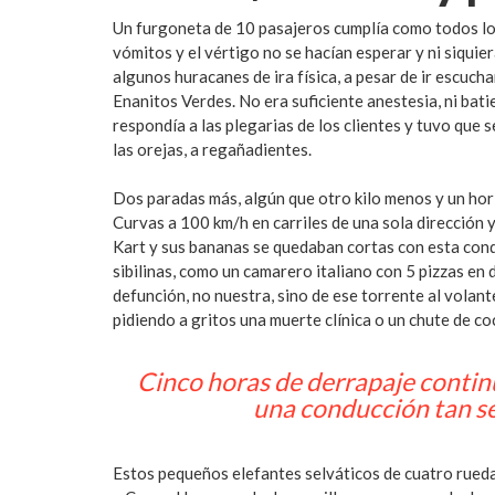
Un furgoneta de 10 pasajeros cumplía como todos los
vómitos y el vértigo no se hacían esperar y ni siqui
algunos huracanes de ira física, a pesar de ir escu
Enanitos Verdes. No era suficiente anestesia, ni bati
respondía a las plegarias de los clientes y tuvo que 
las orejas, a regañadientes.
Dos paradas más, algún que otro kilo menos y un hori
Curvas a 100 km/h en carriles de una sola dirección 
Kart y sus bananas se quedaban cortas con esta condu
sibilinas, como un camarero italiano con 5 pizzas en 
defunción, no nuestra, sino de ese torrente al volan
pidiendo a gritos una muerte clínica o un chute de co
Cinco horas de derrapaje continu
una conducción tan se
Estos pequeños elefantes selváticos de cuatro rueda