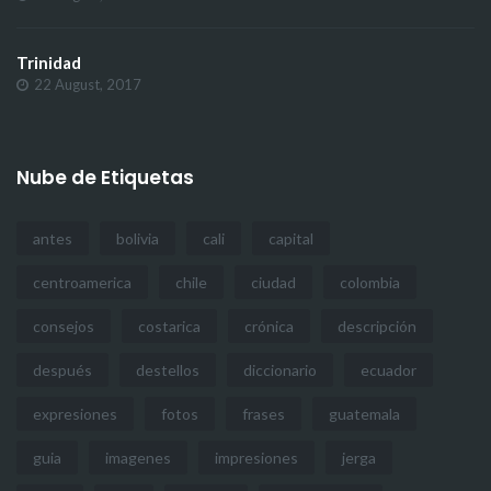
Trinidad
22 August, 2017
Nube de Etiquetas
antes
bolivia
cali
capital
centroamerica
chile
ciudad
colombia
consejos
costarica
crónica
descripción
después
destellos
diccionario
ecuador
expresiones
fotos
frases
guatemala
guia
imagenes
impresiones
jerga