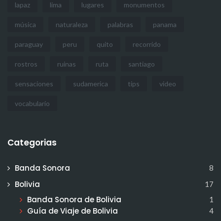
lapaz
lima
lugares
monumentos
música
naturaleza
palabras
panama
paraguay
peru
quito
recorrido
rostros
ruinas
ruta
santiago
sensaciones
sudamerica
tips
video
vocabulario
Categorias
Banda Sonora
8
Bolivia
17
Banda Sonora de Bolivia
1
Guía de Viaje de Bolivia
4