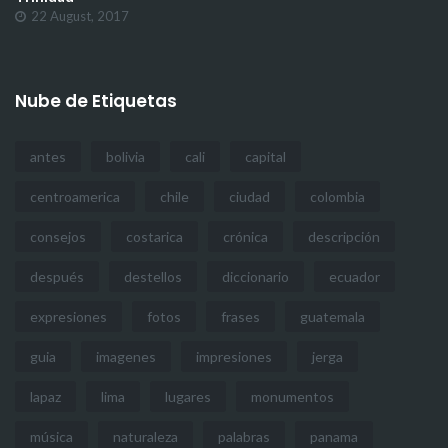
22 August, 2017
Nube de Etiquetas
antes
bolivia
cali
capital
centroamerica
chile
ciudad
colombia
consejos
costarica
crónica
descripción
después
destellos
diccionario
ecuador
expresiones
fotos
frases
guatemala
guia
imagenes
impresiones
jerga
lapaz
lima
lugares
monumentos
música
naturaleza
palabras
panama