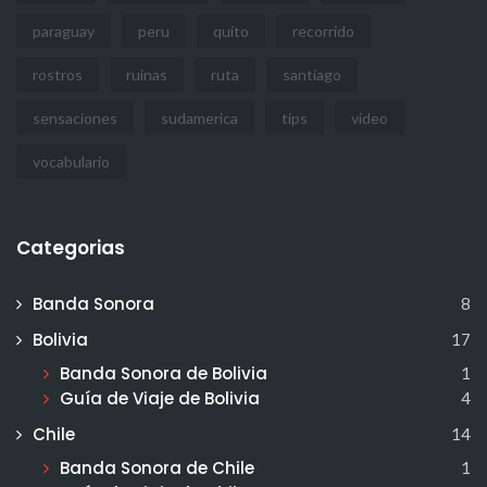
paraguay
peru
quito
recorrido
rostros
ruinas
ruta
santiago
sensaciones
sudamerica
tips
video
vocabulario
Categorias
Banda Sonora
8
Bolivia
17
Banda Sonora de Bolivia
1
Guía de Viaje de Bolivia
4
Chile
14
Banda Sonora de Chile
1