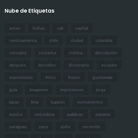
Nube de Etiquetas
antes
bolivia
cali
capital
centroamerica
chile
ciudad
colombia
consejos
costarica
crónica
descripción
después
destellos
diccionario
ecuador
expresiones
fotos
frases
guatemala
guia
imagenes
impresiones
jerga
lapaz
lima
lugares
monumentos
música
naturaleza
palabras
panama
paraguay
peru
quito
recorrido