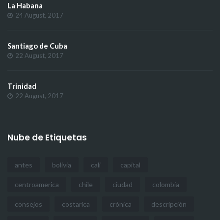
La Habana
24 August, 2017
Santiago de Cuba
22 August, 2017
Trinidad
22 August, 2017
Nube de Etiquetas
antes
bolivia
cali
capital
centroamerica
chile
ciudad
colombia
consejos
costarica
crónica
descripción