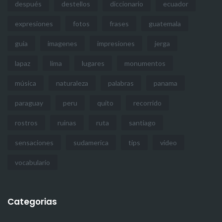
después
destellos
diccionario
ecuador
expresiones
fotos
frases
guatemala
guia
imagenes
impresiones
jerga
lapaz
lima
lugares
monumentos
música
naturaleza
palabras
panama
paraguay
peru
quito
recorrido
rostros
ruinas
ruta
santiago
sensaciones
sudamerica
tips
video
vocabulario
Categorias