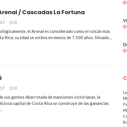
Arenal / Cascadas La Fortuna
V
017
0
ológicamente, el Arenal es considerado como el volcán más
ta Rica; su edad se estima en menos de 7.500 años. Situado…
D
é
C
017
0
La
 de sus gentes Abarrotada de mansiones victorianas, la
Mí
liciosa capital de Costa Rica se construyó de las ganancias
Pa
o…
Mí
Ce
Bo