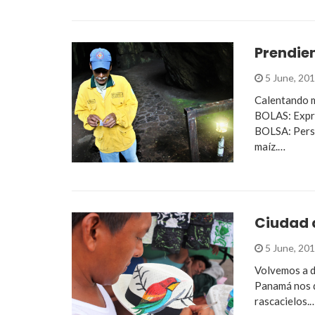
Prendie
5 June, 20
Calentando 
BOLAS: Expr
BOLSA: Perso
maíz.…
Ciudad 
5 June, 20
Volvemos a d
Panamá nos d
rascacielos.