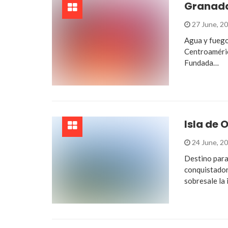
Granada
27 June, 2
Agua y fuego
Centroaméric
Fundada…
Isla de
24 June, 2
Destino para
conquistador
sobresale la