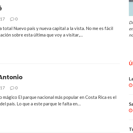
é
017
0
De
 total Nuevo país y nueva capital a la vista. No me es fácil
en
ación sobre esta última que voy a visitar,…
no
Ú
Antonio
L
017
0
 mágico El parque nacional más popular en Costa Rica es el
del país. Lo que a este parque le falta en…
S
T