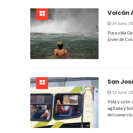
Volcán 
14 June, 2
Pura vida Ge
joven de Cos
San Jos
12 June, 2
Vida y color
agitada y bul
del comerci