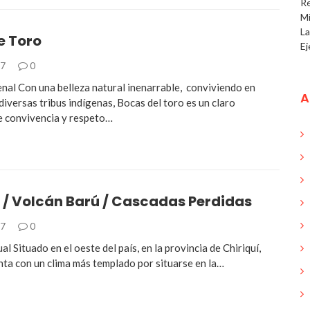
R
Mí
L
e Toro
Ej
17
0
enal Con una belleza natural inenarrable, conviviendo en
A
iversas tribus indígenas, Bocas del toro es un claro
 convivencia y respeto…
 / Volcán Barú / Cascadas Perdidas
17
0
ual Situado en el oeste del país, en la provincia de Chiriquí,
ta con un clima más templado por situarse en la…