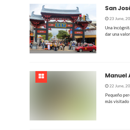
San Jos
23 June, 2
Una incógnita
dar una valor
Manuel 
22 June, 2
Pequeño pero
más visitado 