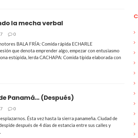
C
ndo la mecha verbal
17
0
motores BALA FRÍA: Comida rápida ECHARLE
esión que denota emprender algo, empezar con entusiasmo
na estúpida, lerda CACHAPA: Comida típida elaborada con
de Panamá… (Después)
17
0
esplazarnos. Ésta vez hasta la sierra panameña. Ciudad de
espide después de 4 días de estancia entre sus calles y
…