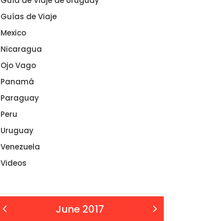
Guía de Viaje de Uruguay
Guías de Viaje
Mexico
Nicaragua
Ojo Vago
Panamá
Paraguay
Peru
Uruguay
Venezuela
Videos
June 2017
 May
Jul »