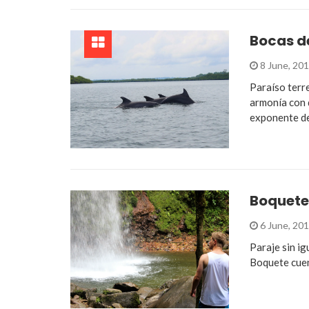
Bocas d
8 June, 20
Paraíso terr
armonía con d
exponente de
Boquete
6 June, 20
Paraje sin ig
Boquete cuen