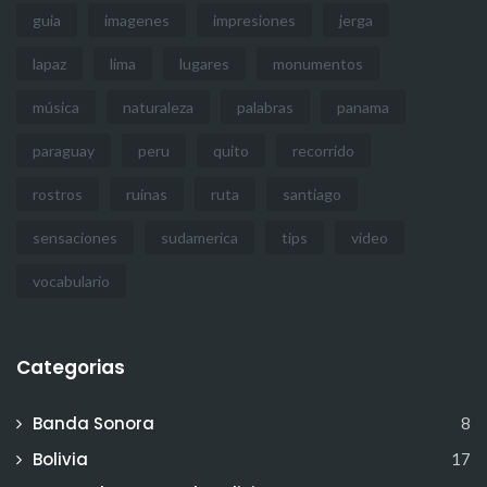
guia
imagenes
impresiones
jerga
lapaz
lima
lugares
monumentos
música
naturaleza
palabras
panama
paraguay
peru
quito
recorrido
rostros
ruinas
ruta
santiago
sensaciones
sudamerica
tips
video
vocabulario
Categorias
Banda Sonora
8
Bolivia
17