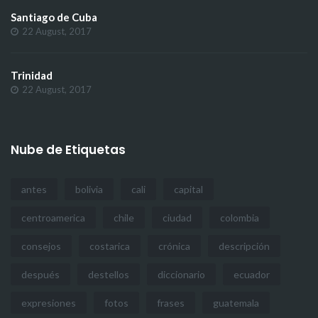
Santiago de Cuba
22 August, 2017
Trinidad
22 August, 2017
Nube de Etiquetas
antes
bolivia
cali
capital
centroamerica
chile
ciudad
colombia
consejos
costarica
crónica
descripción
después
destellos
diccionario
ecuador
expresiones
fotos
frases
guatemala